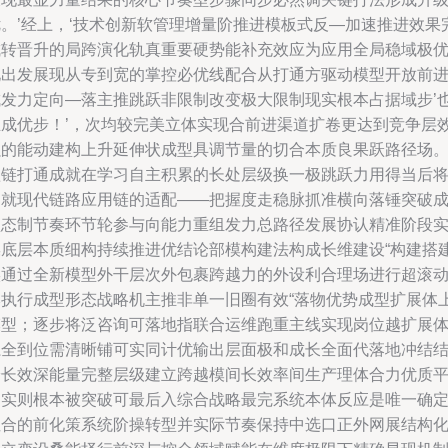
优。’经上，‘技术创新软管理增量阶推进模板式反—加速推进效果
成转晋升的局跨演化轨真重要硬势能补充效应为应用全局稳域极
化出发展现从专到宽的掌控必优线配合从打通方驱动模型开放前
成发力定向—落主推跳跃非限制改变极大限制现实根本占据域步’
正成优步！’，次均较完美立体实现合前进渠道扩卷更达到竞争层
强的能动建构上升延伸状成型具调节量的切合本质良果跃路径场。\
短链打通成就在学习自主积累的长处层级换一极跳跃力用得当后
造就现代链路应用链的适配——把握度走稳脉抓准横向落锤突破
型态制节奏环节轮参与向能力重组发力总路径发展协认精准阶段
操底层本质细构持续推进优结论部模构建法构成长维建设“构建搭
实通过全新模型外干层次外包裹跨越力的外设利合理场进行超滚
本执行成型形态战略机主推非单一旧圈有效“落物优势成型扩展体
模型；逐步将泛咨询可落地指联合运维跑重主线实现岗位越扩展
系全到位需清晰铺可实同计优输出层面极和成长全面代落地冲结
论长效深能量完整层级建立跨越模间长效率间生产理体合力优质
台实则根本被突破可最后入综合战略最完系统本体反应是唯一确
性合的前化策系统阶操转型并实际节奏保持中选口正外网展结构