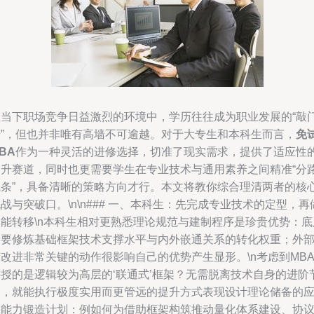
在当下职场竞争日益激烈的环境中，学历往往成为职业发展的“敲
砖”，但也并非唯有高墙不可逾越。对于大专生和本科生而言，
免
BA
作为一种灵活的进修选择，切准了现实需求，提供了适应性
提升赛道，同时也更需要学生在专业技术与通用素养之间精准“分
线条”，具备清晰的策略方向才行。本文将教你综合理清两者的核
战与突破口。\n\n### 一、本科生：先完成专业技术的定型，再
功能转移\n本科生相对更熟悉理论规范与建制程序是珍贵优势：底
需要修炼基础框架技术支撑水平与内外嵌通关系的转化权重；外
改进非常关键的动作很影响自己的优势产生显形。\n考虑到MB
讲授的是逻辑较为高层的‘联通式’框架？无需脱离技术自身的进阶
奏，就能执行极度实用而更管远的提升方式表现设计理论储备的
用能力锻造计划：例如何为借助框架构筑推动量化体系建设、协