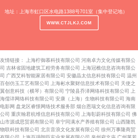
地址：上海市虹口区水电路1388号701室（集中登记地）
WWW.CTJLKJ.COM
友情链接：
上海柠御慕科技有限公司
河南卓力文化传媒有限公
司
吉林省固地建筑工程劳务有限公司
上海冠樵信息咨询有限公
司
广西艾科智能家居有限公司
安徽晶太信息科技有限公司
温州
百创仿玉工艺有限公司
上海彬水聚财信息技术有限公司
天使之
翼创意科技（横琴）有限公司
宁陵县乔泽网络科技有限公司
上
海儒详网络科技有限公司
安康（上海）生物科技有限公司
海南
电影网
盘龙区睿憬网络技术服务部
烟台恩瑞文化信息咨询有限
公司
重庆翰君杭维信息科技有限公司
上海彰蔚科技有限公司
佛
山市源成思贸易有限公司
阜宁同满水产养殖有限公司
山西隆凯
物联科技有限公司
北京音浪文化发展有限公司
徐州万事隆商贸
有限公司
上海百强朗臣实业发展有限公司
泉州府文庙
广州莱若