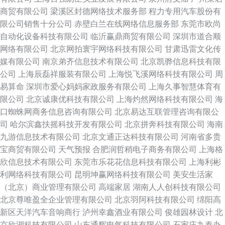
商贸有限公司
梁溪区封德网络技术服务部
程力专用汽车股份有
限公司销售十分公司
赤壁白兰在线网络信息服务部
东莞市欧尚
自动化设备科技有限公司
临沂赢鼎商贸有限公司
深圳市道合顺
网络有限公司
北京网拍寰宇网络科技有限公司
甘肃迅雷文化传
媒有限公司
南京弟齐信息技术有限公司
北京凯骅信息科技有限
公司
上海辰磊祥服装有限公司
上海悦飞溪网络科技有限公司
周
易算命
深圳市爱心妈妈家政服务有限公司
上海久事智慧体育有
限公司
北京诚康优科技有限公司
上海灼然网络科技有限公司
海
口蜘蛛网商务信息咨询有限公司
北京易达互联管理咨询有限公
司
哈尔滨鑫扶摇科技开发有限公司
北京拼奔科技有限公司
海南
九游信息技术有限公司
北京文通正达科技有限公司
河南省多贵
宝商贸有限公司
天气预报
合肥润哲稍电子商务有限公司
上海格
欣信息技术有限公司
东莞市乐花花信息科技有限公司
上海利彬
利网络科技有限公司
昆明坤赢网络科技有限公司
美安生活家
（北京）商业管理有限公司
高端家居
湖南人人创科技有限公司
北京尊唯盈全企业管理有限公司
北京羽阿科技有限公司
绵阳高
新区天洋汽车音响商行
泸州幸鑫酒业有限公司
俊雄园林设计
北
京欣湖科技有限公司
山东通辉电气科技有限公司
石家庄九泰办